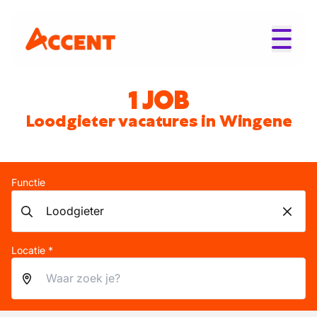
1 JOB
Loodgieter vacatures in Wingene
Functie
Locatie *