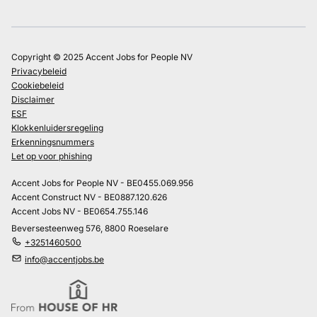
Copyright © 2025 Accent Jobs for People NV
Privacybeleid
Cookiebeleid
Disclaimer
ESF
Klokkenluidersregeling
Erkenningsnummers
Let op voor phishing
Accent Jobs for People NV - BE0455.069.956
Accent Construct NV - BE0887.120.626
Accent Jobs NV - BE0654.755.146
Beversesteenweg 576, 8800 Roeselare
+3251460500
info@accentjobs.be