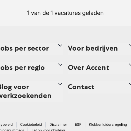
1 van de 1 vacatures geladen
Jobs per sector
Voor bedrijven
Jobs per regio
Over Accent
Blog voor
Contact
werkzoekenden
cybeleid
Cookiebeleid
Disclaimer
ESF
Klokkenluidersregeling
ningsnummers
Let op voor phishing