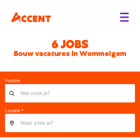
6 JOBS
Bouw vacatures in Wommelgem
Functie
Locatie *