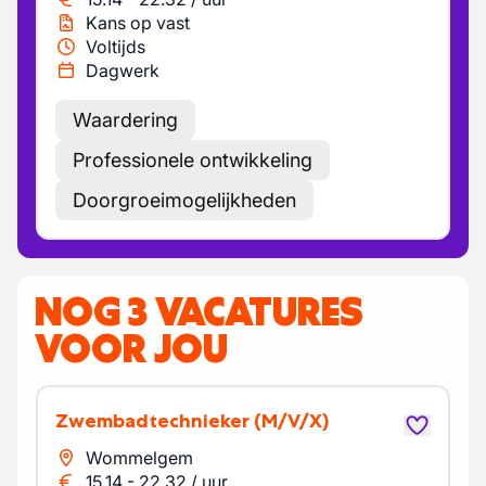
Kans op vast
Voltijds
Dagwerk
Waardering
Professionele ontwikkeling
Doorgroeimogelijkheden
NOG 3 VACATURES
VOOR JOU
Zwembadtechnieker
(M/V/X)
Wommelgem
15.14
-
22.32
/
uur