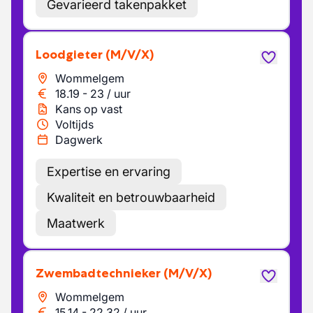
Gevarieerd takenpakket
Loodgieter
(M/V/X)
Wommelgem
18.19
-
23
/
uur
Kans op vast
Voltijds
Dagwerk
Expertise en ervaring
Kwaliteit en betrouwbaarheid
Maatwerk
Zwembadtechnieker
(M/V/X)
Wommelgem
15.14
-
22.32
/
uur