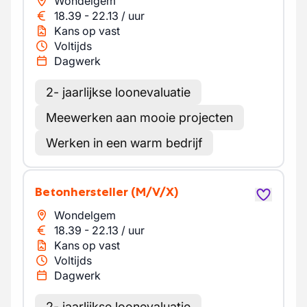
Wondelgem
18.39
-
22.13
/
uur
Kans op vast
Voltijds
Dagwerk
2- jaarlijkse loonevaluatie
Meewerken aan mooie projecten
Werken in een warm bedrijf
Betonhersteller
(M/V/X)
Wondelgem
18.39
-
22.13
/
uur
Kans op vast
Voltijds
Dagwerk
2- jaarlijkse loonevaluatie