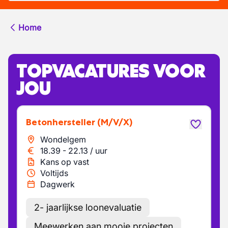
Home
TOPVACATURES VOOR
JOU
Betonhersteller
(M/V/X)
Wondelgem
18.39
-
22.13
/
uur
Kans op vast
Voltijds
Dagwerk
2- jaarlijkse loonevaluatie
Meewerken aan mooie projecten