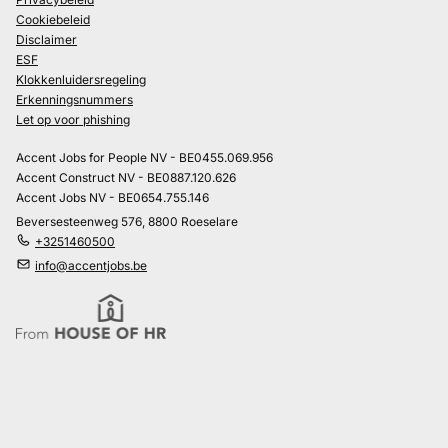
Cookiebeleid
Disclaimer
ESF
Klokkenluidersregeling
Erkenningsnummers
Let op voor phishing
Accent Jobs for People NV - BE0455.069.956
Accent Construct NV - BE0887.120.626
Accent Jobs NV - BE0654.755.146
Beversesteenweg 576, 8800 Roeselare
+3251460500
info@accentjobs.be