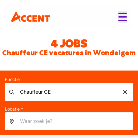
4 JOBS
Chauffeur CE vacatures in Wondelgem
Functie
Locatie *