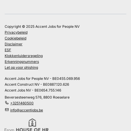
Copyright © 2025 Accent Jobs for People NV
Privacybeleid
Cookiebeleid
Disclaimer
ESF
Klokkenluidersregeling
Erkenningsnummers
Let op voor phishing
Accent Jobs for People NV - BE0455.069.956
Accent Construct NV - BE0887.120.626
Accent Jobs NV - BE0654.755.146
Beversesteenweg 576, 8800 Roeselare
+3251460500
info@accentjobs.be