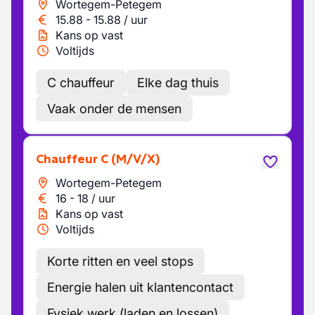
Wortegem-Petegem
15.88
-
15.88
/
uur
Kans op vast
Voltijds
C chauffeur
Elke dag thuis
Vaak onder de mensen
Chauffeur C
(M/V/X)
Wortegem-Petegem
16
-
18
/
uur
Kans op vast
Voltijds
Korte ritten en veel stops
Energie halen uit klantencontact
Fysiek werk (laden en lossen)