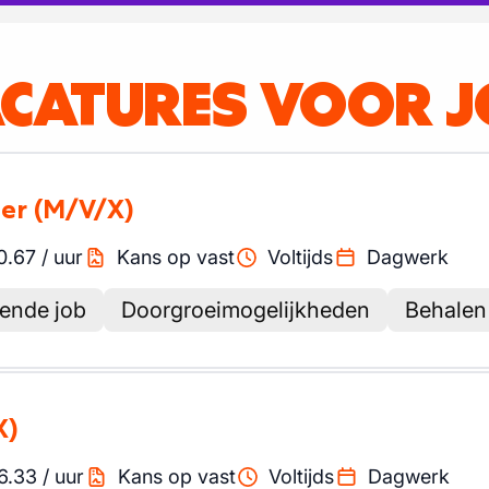
ACATURES VOOR 
ter
(M/V/X)
0.67
/
uur
Kans op vast
Voltijds
Dagwerk
lende job
Doorgroeimogelijkheden
Behalen
X)
6.33
/
uur
Kans op vast
Voltijds
Dagwerk