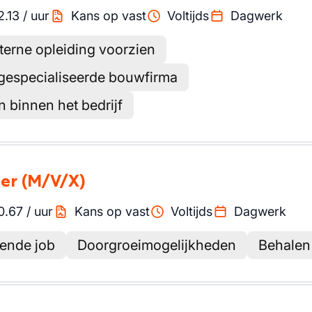
2.13
/
uur
Kans op vast
Voltijds
Dagwerk
terne opleiding voorzien
gespecialiseerde bouwfirma
 binnen het bedrijf
ter
(M/V/X)
0.67
/
uur
Kans op vast
Voltijds
Dagwerk
lende job
Doorgroeimogelijkheden
Behalen