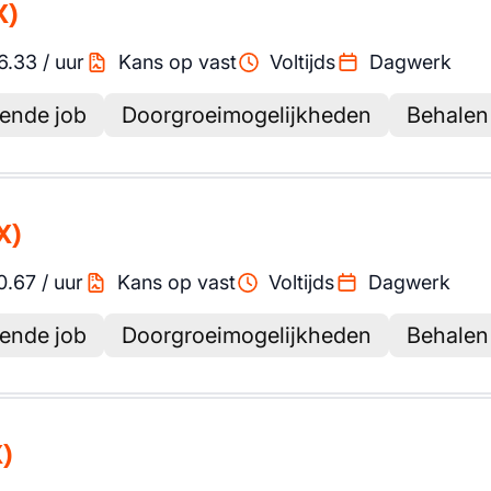
X)
6.33
/
uur
Kans op vast
Voltijds
Dagwerk
lende job
Doorgroeimogelijkheden
Behalen
X)
0.67
/
uur
Kans op vast
Voltijds
Dagwerk
lende job
Doorgroeimogelijkheden
Behalen
)