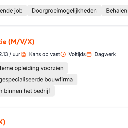
lende job
Doorgroeimogelijkheden
Behalen
tie
(M/V/X)
2.13
/
uur
Kans op vast
Voltijds
Dagwerk
terne opleiding voorzien
gespecialiseerde bouwfirma
 binnen het bedrijf
X)