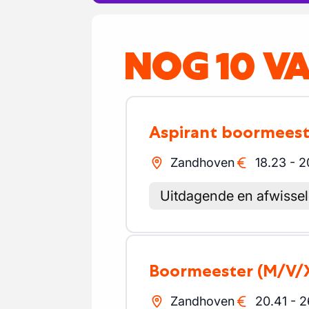
NOG 10 V
Aspirant boormees
Zandhoven
18.23
-
2
Uitdagende en afwisse
Boormeester
(M/V/
Zandhoven
20.41
-
2