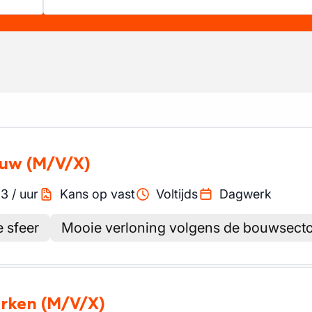
ouw
(M/V/X)
13
/
uur
Kans op vast
Voltijds
Dagwerk
e sfeer
Mooie verloning volgens de bouwsecto
erken
(M/V/X)