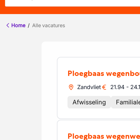
Home
/
Alle vacatures
Ploegbaas wegenb
Zandvliet
21.94
-
24.
Afwisseling
Familial
Ploegbaas wegenw