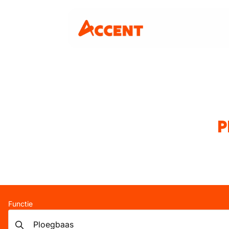
P
Functie