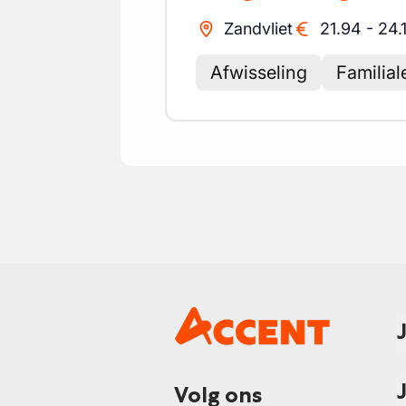
Zandvliet
21.94
-
24.
Afwisseling
Familial
Volg ons