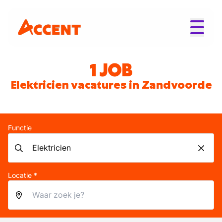
1 JOB
Elektricien vacatures in Zandvoorde
Functie
Locatie *