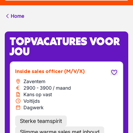
Home
TOPVACATURES VOOR
JOU
Inside sales officer
(M/V/X)
Zaventem
2900
-
3900
/
maand
Kans op vast
Voltijds
Dagwerk
Sterke teamspirit
Slimme warme sales met inhoud