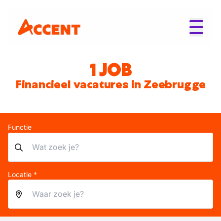
1 JOB
Financieel vacatures in Zeebrugge
Functie
Locatie *