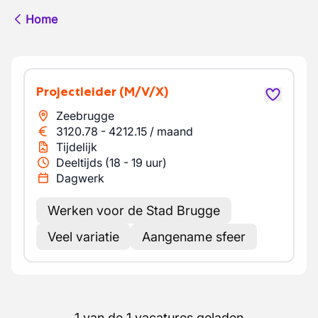
Home
Projectleider
(M/V/X)
Zeebrugge
3120.78
-
4212.15
/
maand
Tijdelijk
Deeltijds (18 - 19 uur)
Dagwerk
Werken voor de Stad Brugge
Veel variatie
Aangename sfeer
1 van de 1 vacatures geladen