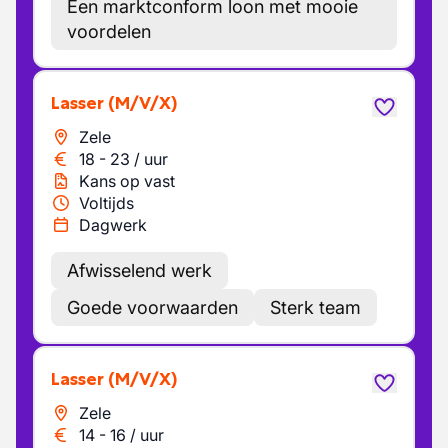
Een marktconform loon met mooie
voordelen
Lasser
(M/V/X)
Zele
18
-
23
/
uur
Kans op vast
Voltijds
Dagwerk
Afwisselend werk
Goede voorwaarden
Sterk team
Lasser
(M/V/X)
Zele
14
-
16
/
uur