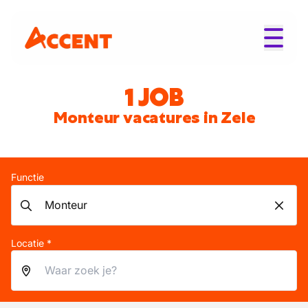
1 JOB
Monteur vacatures in Zele
Functie
Locatie *