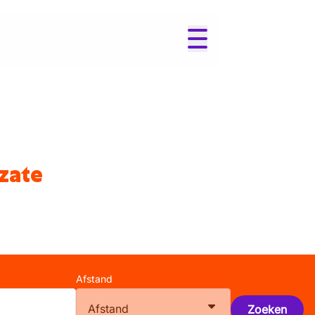
lzate
Afstand
Afstand
Zoeken