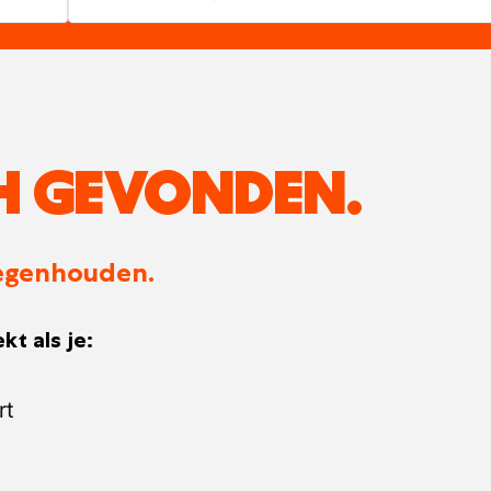
H GEVONDEN.
 tegenhouden.
kt als je:
rt