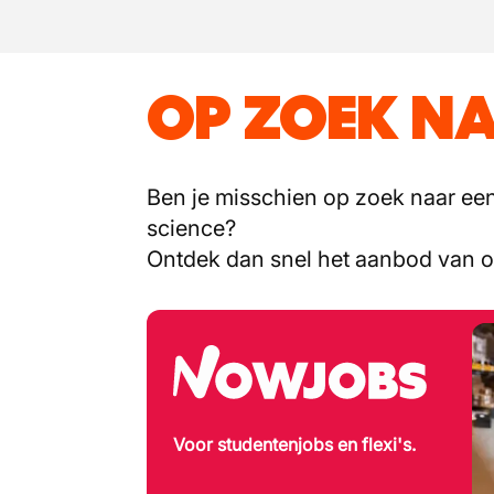
OP ZOEK NA
Ben je misschien op zoek naar een 
science?
Ontdek dan snel het aanbod van 
Voor studentenjobs en flexi's.