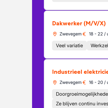
Dakwerker
(M/V/X)
Zwevegem
18
-
22
/
Veel variatie
Werkze
Industrieel elektrici
Zwevegem
16
-
20
/
Doorgroeimogelijkhed
Ze blijven continu inv