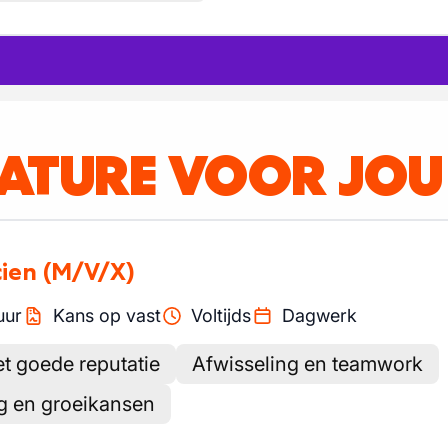
CATURE VOOR JOU
cien
(M/V/X)
uur
Kans op vast
Voltijds
Dagwerk
et goede reputatie
Afwisseling en teamwork
ng en groeikansen