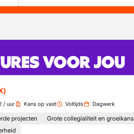
URES VOOR JOU
X)
2
/
uur
Kans op vast
Voltijds
Dagwerk
rde projecten
Grote collegialiteit en groeikan
erheid