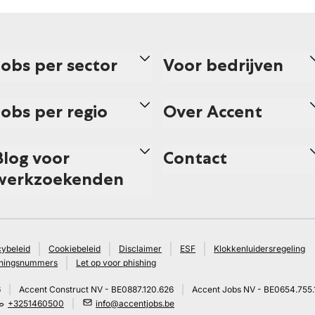
Jobs per sector
Voor bedrijven
Jobs per regio
Over Accent
Blog voor
Contact
werkzoekenden
cybeleid
Cookiebeleid
Disclaimer
ESF
Klokkenluidersregeling
ningsnummers
Let op voor phishing
6
Accent Construct NV - BE0887.120.626
Accent Jobs NV - BE0654.755.
+3251460500
info@accentjobs.be