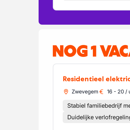
NOG 1 VA
Residentieel elektri
Zwevegem
16
-
20
/
Stabiel familiebedrijf m
Duidelijke verlofregeli