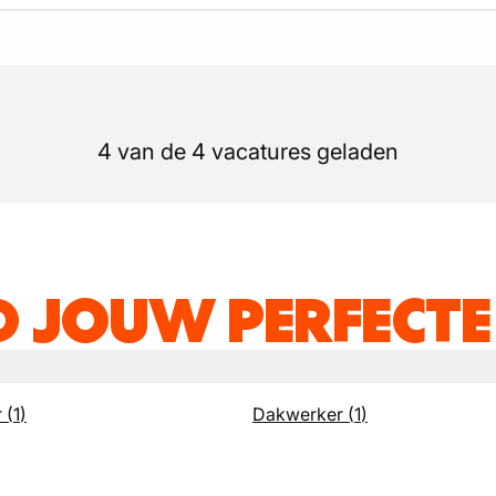
4 van de 4 vacatures geladen
D JOUW PERFECTE
r
(
1
)
Dakwerker
(
1
)