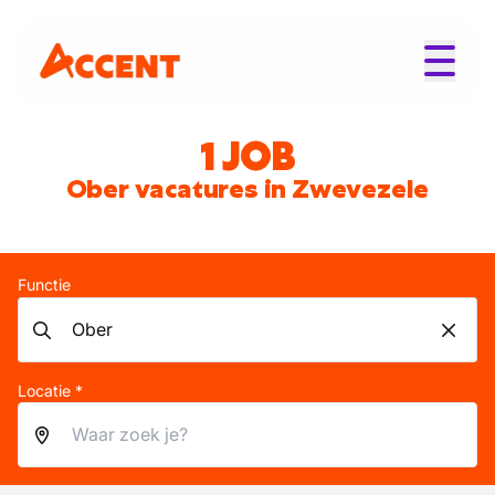
1 JOB
Ober vacatures in Zwevezele
Functie
Locatie *