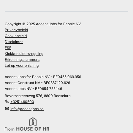
Copyright © 2025 Accent Jobs for People NV
Privacybeleid
Cookiebeleid
Disclaimer
ESF
Klokkenluidersregeling
Erkenningsnummers
Let op voor phishing
Accent Jobs for People NV - BE0455.069.956
Accent Construct NV - BE0887.120.626
Accent Jobs NV - BE0654.755.146
Beversesteenweg 576, 8800 Roeselare
+3251460500
info@accentjobs.be