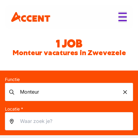
1 JOB
Monteur vacatures in Zwevezele
Functie
Locatie *