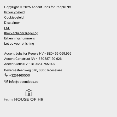
Copyright © 2025 Accent Jobs for People NV
Privacybeleid
Cookiebeleid
Disclaimer
ESF
Klokkenluidersregeling
Erkenningsnummers
Let op voor phishing
Accent Jobs for People NV - BE0455.069.956
Accent Construct NV - BE0887.120.626
Accent Jobs NV - BE0654.755.146
Beversesteenweg 576, 8800 Roeselare
+3251460500
info@accentjobs.be