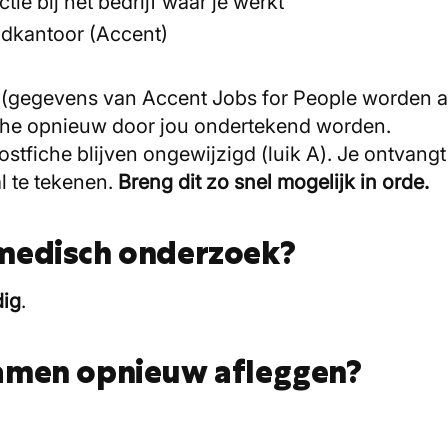
ie bij het bedrijf waar je werkt
ndkantoor (Accent)
igt (gegevens van Accent Jobs for People worden
che opnieuw door jou ondertekend worden.
tfiche blijven ongewijzigd (luik A). Je ontvang
l te tekenen.
Breng dit zo snel mogelijk in orde.
 medisch onderzoek?
dig
.
xamen opnieuw afleggen?
.