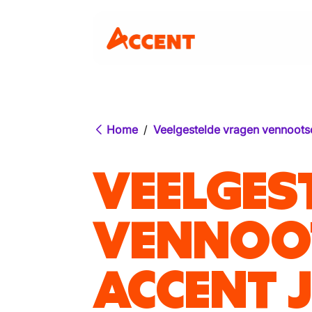
Home
/
Veelgestelde vragen vennoots
VEELGES
VENNOO
ACCENT 