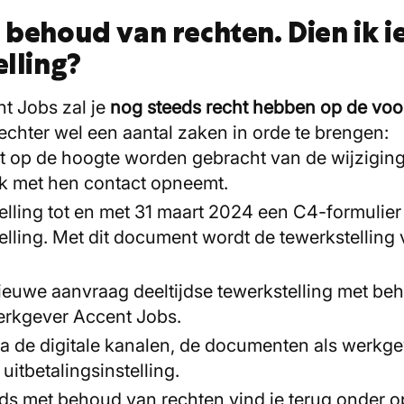
 behoud van rechten. Dien ik i
elling?
nt Jobs zal je
nog steeds recht hebben op de voo
 echter wel een aantal zaken in orde te brengen:
et op de hoogte worden gebracht van de wijziging
ijk met hen contact opneemt.
elling tot en met 31 maart 2024 een C4-formulier
telling. Met dit document wordt de tewerkstelling
 nieuwe aanvraag deeltijdse tewerkstelling met b
werkgever Accent Jobs.
ia de digitale kanalen, de documenten als werkg
itbetalingsinstelling.
jds met behoud van rechten vind je terug onder 