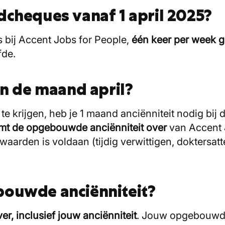
dcheques vanaf 1 april 2025?
 bij Accent Jobs for People,
één keer per week g
lfde.
 in de maand april?
 krijgen, heb je 1 maand anciënniteit nodig bij d
mt de opgebouwde anciënniteit over
van Accent 
rwaarden is voldaan (tijdig verwittigen, doktersat
bouwde anciënniteit?
r, inclusief jouw anciënniteit
. Jouw opgebouwde 