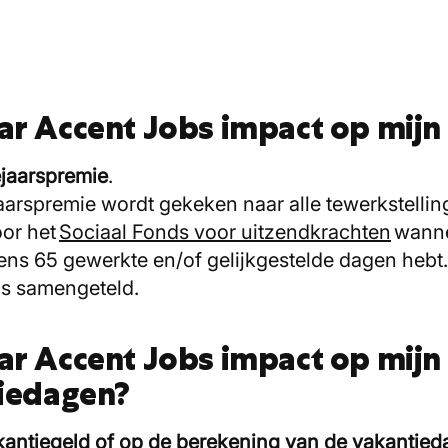
aar Accent Jobs impact op mij
ejaarspremie
.
aarspremie wordt gekeken naar alle tewerkstelli
oor het
Sociaal Fonds voor uitzendkrachten
wannee
ns 65 gewerkte en/of gelijkgestelde dagen hebt.
us samengeteld.
aar Accent Jobs impact op mijn
iedagen?
antiegeld of op de berekening van de vakantie