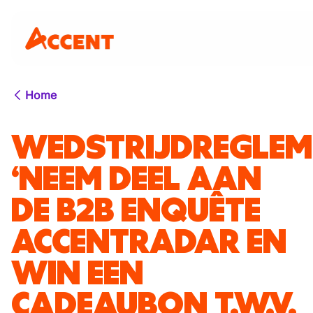
Home
WEDSTRIJDREGLEM
‘NEEM DEEL AAN
DE B2B ENQUÊTE
ACCENTRADAR EN
WIN EEN
CADEAUBON T.W.V.