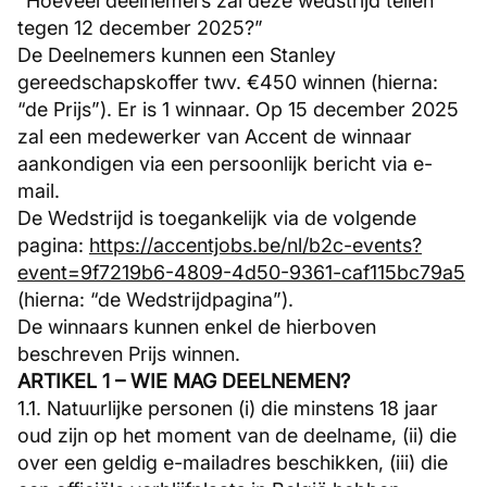
“Hoeveel deelnemers zal deze wedstrijd tellen
tegen 12 december 2025?”
De Deelnemers kunnen een Stanley
gereedschapskoffer twv. €450 winnen (hierna:
“de Prijs”). Er is 1 winnaar. Op 15 december 2025
zal een medewerker van Accent de winnaar
aankondigen via een persoonlijk bericht via e-
mail.
De Wedstrijd is toegankelijk via de volgende
pagina:
https://accentjobs.be/nl/b2c-events?
event=9f7219b6-4809-4d50-9361-caf115bc79a5
(hierna: “de Wedstrijdpagina”).
De winnaars kunnen enkel de hierboven
beschreven Prijs winnen.
ARTIKEL 1 – WIE MAG DEELNEMEN?
1.1. Natuurlijke personen (i) die minstens 18 jaar
oud zijn op het moment van de deelname, (ii) die
over een geldig e-mailadres beschikken, (iii) die