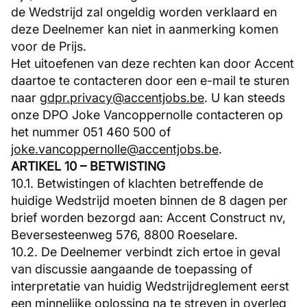
de Wedstrijd zal ongeldig worden verklaard en
deze Deelnemer kan niet in aanmerking komen
voor de Prijs.
Het uitoefenen van deze rechten kan door Accent
daartoe te contacteren door een e-mail te sturen
naar
gdpr.privacy@accentjobs.be
. U kan steeds
onze DPO Joke Vancoppernolle contacteren op
het nummer 051 460 500 of
joke.vancoppernolle@accentjobs.be
.
ARTIKEL 10 – BETWISTING
10.1. Betwistingen of klachten betreffende de
huidige Wedstrijd moeten binnen de 8 dagen per
brief worden bezorgd aan: Accent Construct nv,
Beversesteenweg 576, 8800 Roeselare.
10.2. De Deelnemer verbindt zich ertoe in geval
van discussie aangaande de toepassing of
interpretatie van huidig Wedstrijdreglement eerst
een minnelijke oplossing na te streven in overleg