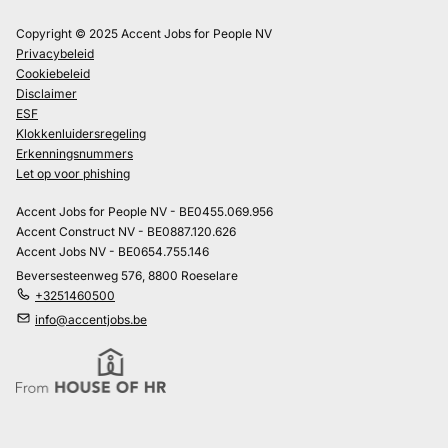
Copyright © 2025 Accent Jobs for People NV
Privacybeleid
Cookiebeleid
Disclaimer
ESF
Klokkenluidersregeling
Erkenningsnummers
Let op voor phishing
Accent Jobs for People NV - BE0455.069.956
Accent Construct NV - BE0887.120.626
Accent Jobs NV - BE0654.755.146
Beversesteenweg 576, 8800 Roeselare
+3251460500
info@accentjobs.be