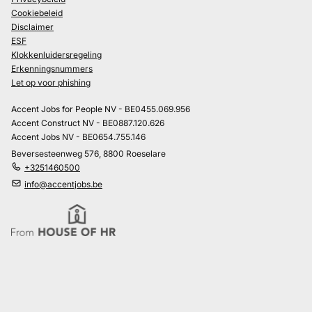
Cookiebeleid
Disclaimer
ESF
Klokkenluidersregeling
Erkenningsnummers
Let op voor phishing
Accent Jobs for People NV - BE0455.069.956
Accent Construct NV - BE0887.120.626
Accent Jobs NV - BE0654.755.146
Beversesteenweg 576, 8800 Roeselare
+3251460500
info@accentjobs.be