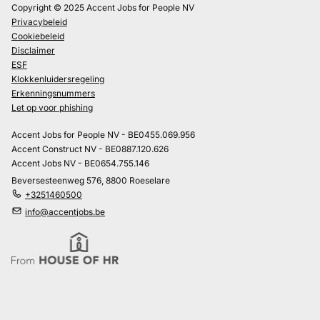
Copyright © 2025 Accent Jobs for People NV
Privacybeleid
Cookiebeleid
Disclaimer
ESF
Klokkenluidersregeling
Erkenningsnummers
Let op voor phishing
Accent Jobs for People NV - BE0455.069.956
Accent Construct NV - BE0887.120.626
Accent Jobs NV - BE0654.755.146
Beversesteenweg 576, 8800 Roeselare
+3251460500
info@accentjobs.be