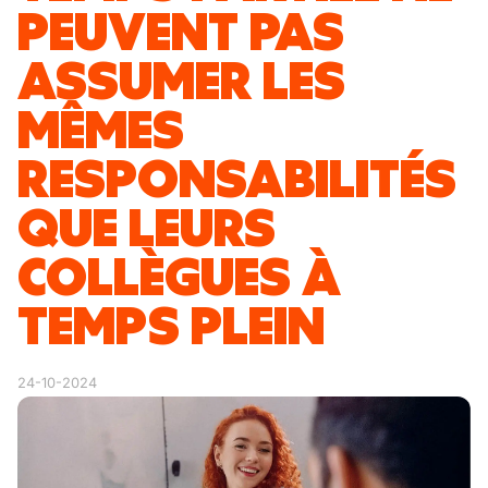
PEUVENT PAS
ASSUMER LES
MÊMES
RESPONSABILITÉS
QUE LEURS
COLLÈGUES À
TEMPS PLEIN
24-10-2024