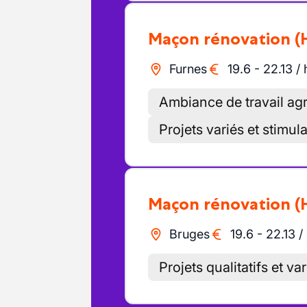
Maçon rénovation
(
Furnes
19.6
-
22.13
/
Ambiance de travail agr
Projets variés et stimul
Maçon rénovation
(
Bruges
19.6
-
22.13
/
Projets qualitatifs et va