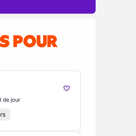
ES POUR
l de jour
ers