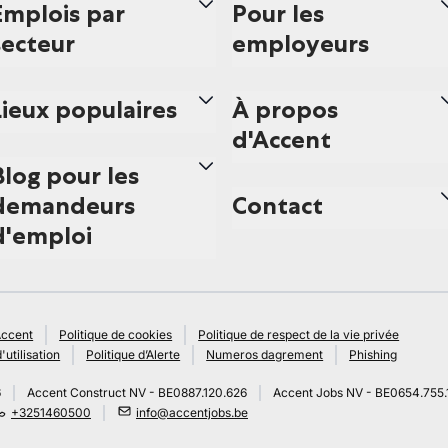
Emplois par
Pour les
secteur
employeurs
Lieux populaires
À propos
d'Accent
Blog pour les
demandeurs
Contact
d'emploi
Accent
Politique de cookies
Politique de respect de la vie privée
'utilisation
Politique d’Alerte
Numeros dagrement
Phishing
6
Accent Construct NV - BE0887.120.626
Accent Jobs NV - BE0654.755.
+3251460500
info@accentjobs.be