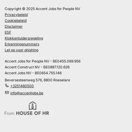
Copyright © 2025 Accent Jobs for People NV
Privacybeleid
Cookiebeleid
Disclaimer
ESF
Klokkenluidersregeling
Erkenningsnummers
Let op voor phishing
Accent Jobs for People NV - BE0455.069.956
Accent Construct NV - BE0887.120.626
Accent Jobs NV - BE0654.755.146
Beversesteenweg 576, 8800 Roeselare
+3251460500
info@accentjobs.be