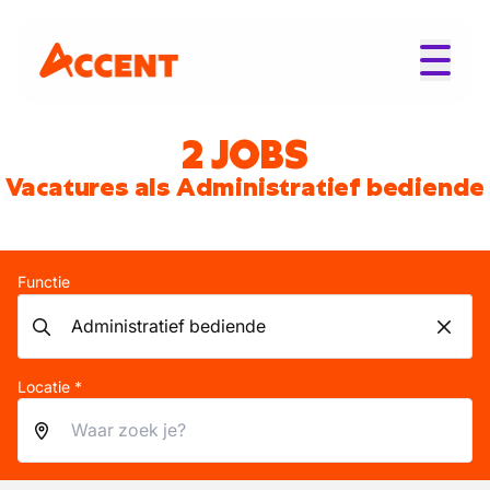
2 JOBS
Vacatures als Administratief bediende
Functie
Locatie *