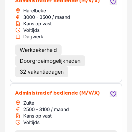
Administratief bediende
(M/V/X)
Harelbeke
3000
-
3500
/
maand
Kans op vast
Voltijds
Dagwerk
Werkzekerheid
Doorgroeimogelijkheden
32 vakantiedagen
Administratief bediende
(M/V/X)
Zulte
2500
-
3100
/
maand
Kans op vast
Voltijds