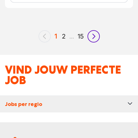
1
2
...
15
vorig
volgende
VIND JOUW PERFECTE
JOB
Jobs per regio