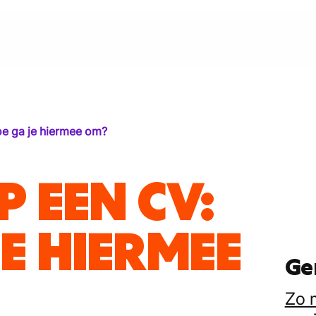
oe ga je hiermee om?
P EEN CV:
E HIERMEE
Ge
Zo 