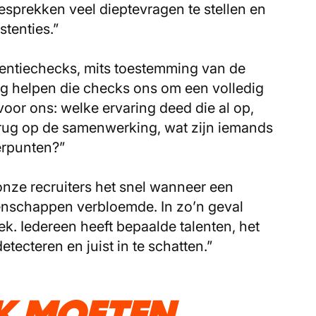
egesprekken veel dieptevragen te stellen en
stenties.”
rentiechecks, mits toestemming van de
ng helpen die checks ons om een volledig
voor ons: welke ervaring deed die al op,
erug op de samenwerking, wat zijn iemands
eerpunten?”
nze recruiters het snel wanneer een
genschappen verbloemde. In zo’n geval
k. Iedereen heeft bepaalde talenten, het
etecteren en juist in te schatten.”
K MOETEN