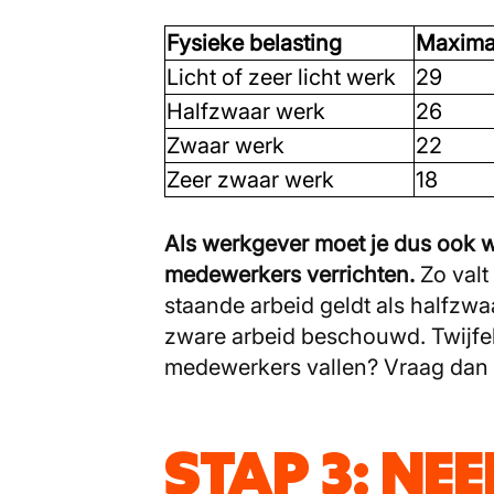
Fysieke belasting
Maxim
Licht of zeer licht werk
29
Halfzwaar werk
26
Zwaar werk
22
Zeer zwaar werk
18
Als werkgever moet je dus ook w
medewerkers verrichten.
Zo valt 
staande arbeid geldt als halfzw
zware arbeid beschouwd. Twijfel
medewerkers vallen? Vraag dan r
STAP 3: NE