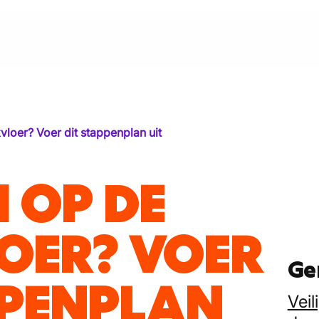
loer? Voer dit stappenplan uit
 OP DE
OER? VOER
Ge
PPENPLAN
Veil