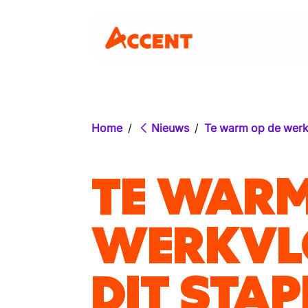
Home
/
Nieuws
/
Te warm op de werkv
TE WARM
WERKVL
DIT STA