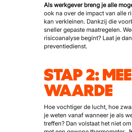
Als werkgever breng je alle mogel
ook na over de impact van alle r
kan verkleinen. Dankzij die voorbe
sneller gepaste maatregelen. Wee
risicoanalyse begint? Laat je da
preventiedienst.
STAP 2: ME
WAARDE
Hoe vochtiger de lucht, hoe zw
je weten vanaf wanneer je als w
treffen? Dan volstaat het niet 
met een gewone thermometer.
J