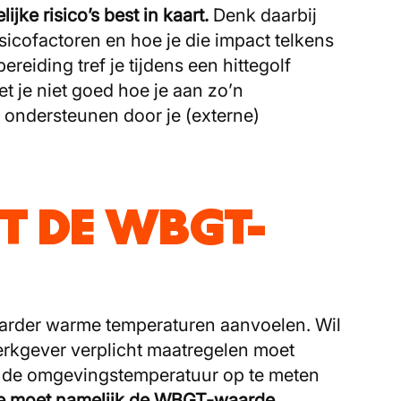
ijke risico’s best in kaart.
Denk daarbij
isicofactoren en hoe je die impact telkens
reiding tref je tijdens een hittegolf
t je niet goed hoe je aan zo’n
n ondersteunen door je (externe)
ET DE WBGT-
aarder warme temperaturen aanvoelen. Wil
erkgever verplicht maatregelen moet
om de omgevingstemperatuur op te meten
e moet namelijk de WBGT-waarde