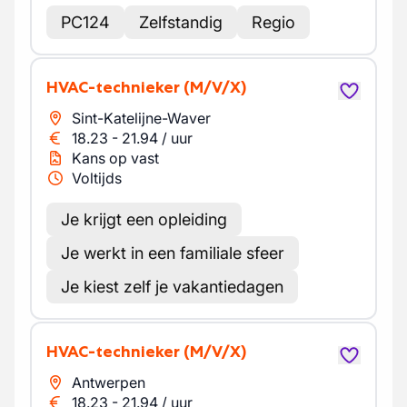
PC124
Zelfstandig
Regio
HVAC-technieker
(M/V/X)
Sint-Katelijne-Waver
18.23
-
21.94
/
uur
Kans op vast
Voltijds
Je krijgt een opleiding
Je werkt in een familiale sfeer
Je kiest zelf je vakantiedagen
HVAC-technieker
(M/V/X)
Antwerpen
18.23
-
21.94
/
uur