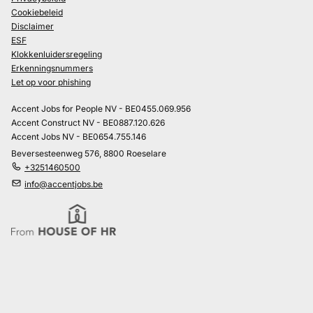
Cookiebeleid
Disclaimer
ESF
Klokkenluidersregeling
Erkenningsnummers
Let op voor phishing
Accent Jobs for People NV - BE0455.069.956
Accent Construct NV - BE0887.120.626
Accent Jobs NV - BE0654.755.146
Beversesteenweg 576, 8800 Roeselare
+3251460500
info@accentjobs.be