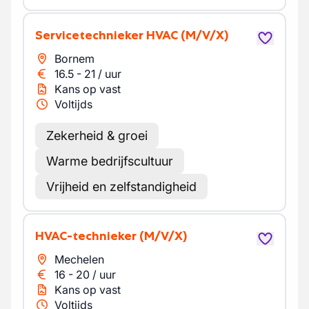
Servicetechnieker HVAC
(M/V/X)
Bornem
16.5
-
21
/
uur
Kans op vast
Voltijds
Zekerheid & groei
Warme bedrijfscultuur
Vrijheid en zelfstandigheid
HVAC-technieker
(M/V/X)
Mechelen
16
-
20
/
uur
Kans op vast
Voltijds