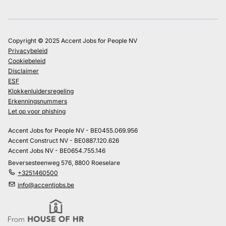
Copyright © 2025 Accent Jobs for People NV
Privacybeleid
Cookiebeleid
Disclaimer
ESF
Klokkenluidersregeling
Erkenningsnummers
Let op voor phishing
Accent Jobs for People NV - BE0455.069.956
Accent Construct NV - BE0887.120.626
Accent Jobs NV - BE0654.755.146
Beversesteenweg 576, 8800 Roeselare
+3251460500
info@accentjobs.be