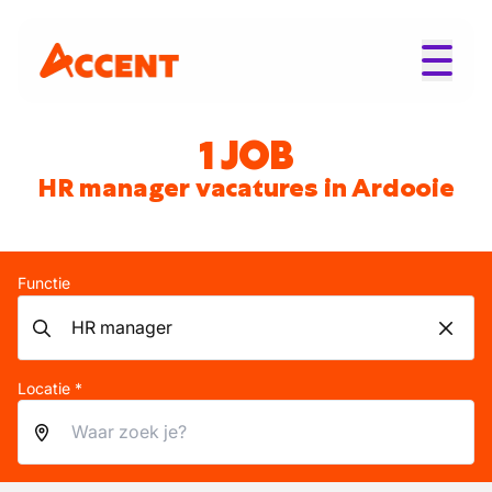
1 JOB
HR manager vacatures in Ardooie
Functie
Locatie *