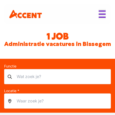
1 JOB
Administratie vacatures in Bissegem
Functie
Locatie *