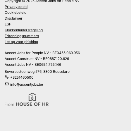
Copyright © 2025 Accent Jobs for People NV
Privacybeleid
Cookiebeleid
Disclaimer
ESF
Klokkenluidersregeling
Erkenningsnummers
Let op voor phishing
Accent Jobs for People NV - BE0455.069.956
Accent Construct NV - BE0887.120.626
Accent Jobs NV - BE0654.755.146
Beversesteenweg 576, 8800 Roeselare
+3251460500
info@accentjobs.be