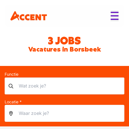
3 JOBS
Vacatures in Borsbeek
Functie
Locatie *