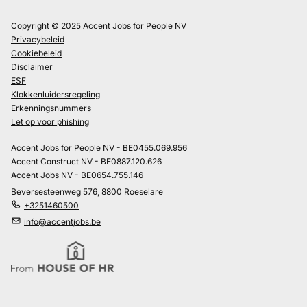
Copyright © 2025 Accent Jobs for People NV
Privacybeleid
Cookiebeleid
Disclaimer
ESF
Klokkenluidersregeling
Erkenningsnummers
Let op voor phishing
Accent Jobs for People NV - BE0455.069.956
Accent Construct NV - BE0887.120.626
Accent Jobs NV - BE0654.755.146
Beversesteenweg 576, 8800 Roeselare
+3251460500
info@accentjobs.be