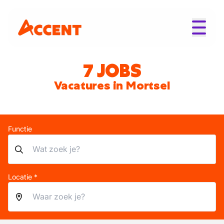
7 JOBS
Vacatures in Mortsel
Functie
Locatie *