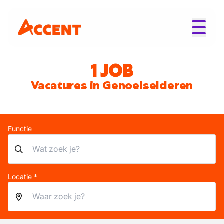
1 JOB
Vacatures in Genoelselderen
Functie
Locatie *