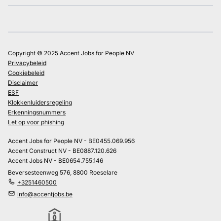
Copyright © 2025 Accent Jobs for People NV
Privacybeleid
Cookiebeleid
Disclaimer
ESF
Klokkenluidersregeling
Erkenningsnummers
Let op voor phishing
Accent Jobs for People NV - BE0455.069.956
Accent Construct NV - BE0887.120.626
Accent Jobs NV - BE0654.755.146
Beversesteenweg 576, 8800 Roeselare
+3251460500
info@accentjobs.be