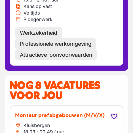
Kans op vast
Voltijds
Ploegenwerk
Werkzekerheid
Professionele werkomgeving
Attractieve loonvoorwaarden
NOG 8 VACATURES
VOOR JOU
Monteur prefabgebouwen
(M/V/X)
Kluisbergen
18.03
-
22.49
/
uur