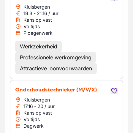
Kluisbergen
19.3
-
21.16
/
uur
Kans op vast
Voltijds
Ploegenwerk
Werkzekerheid
Professionele werkomgeving
Attractieve loonvoorwaarden
Onderhoudstechnieker
(M/V/X)
Kluisbergen
17.16
-
20
/
uur
Kans op vast
Voltijds
Dagwerk