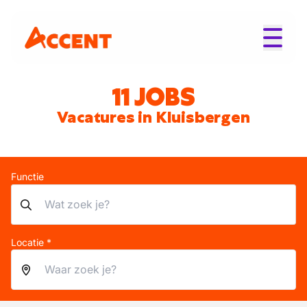
11 JOBS
Vacatures in Kluisbergen
Functie
Locatie *