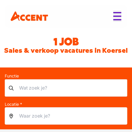
1 JOB
Sales & verkoop vacatures in Koersel
Functie
Locatie *