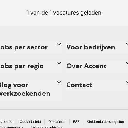
1 van de 1 vacatures geladen
Jobs per sector
Voor bedrijven
Jobs per regio
Over Accent
Blog voor
Contact
werkzoekenden
cybeleid
Cookiebeleid
Disclaimer
ESF
Klokkenluidersregeling
ningsnummers
Let op voor phishing