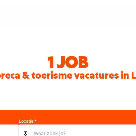
1 JOB
reca & toerisme vacatures in L
Locatie *