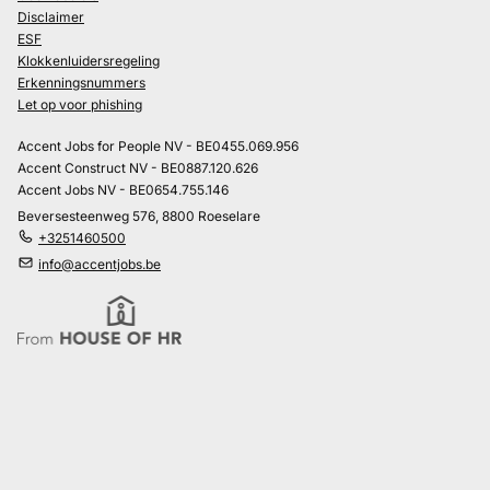
Disclaimer
ESF
Klokkenluidersregeling
Erkenningsnummers
Let op voor phishing
Accent Jobs for People NV - BE0455.069.956
Accent Construct NV - BE0887.120.626
Accent Jobs NV - BE0654.755.146
Beversesteenweg 576, 8800 Roeselare
+3251460500
info@accentjobs.be