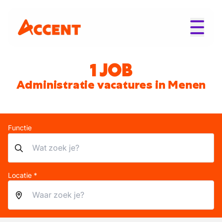
1 JOB
Administratie vacatures in Menen
Functie
Locatie *