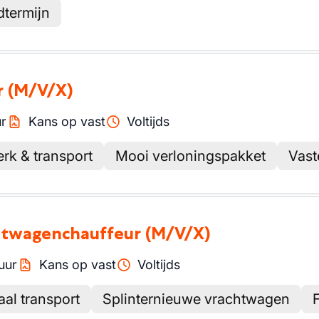
dtermijn
r
(M/V/X)
r
Kans op vast
Voltijds
rk & transport
Mooi verloningspakket
Vast
chtwagenchauffeur
(M/V/X)
uur
Kans op vast
Voltijds
aal transport
Splinternieuwe vrachtwagen
F