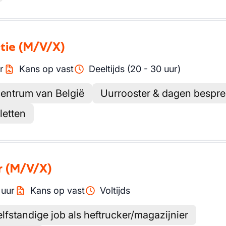
tie
(M/V/X)
r
Kans op vast
Deeltijds (20 - 30 uur)
centrum van België
Uurrooster & dagen bespr
letten
r
(M/V/X)
/
uur
Kans op vast
Voltijds
elfstandige job als heftrucker/magazijnier