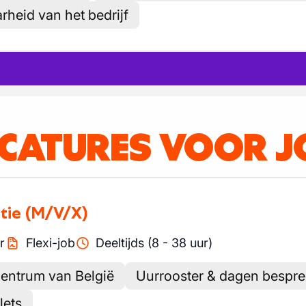
rheid van het bedrijf
ACATURES VOOR J
tie
(M/V/X)
r
Flexi-job
Deeltijds (8 - 38 uur)
centrum van België
Uurrooster & dagen bespr
lets