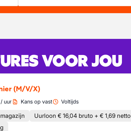
URES VOOR JOU
nier
(M/V/X)
/
uur
Kans op vast
Voltijds
 magazijn
Uurloon € 16,04 bruto + € 1,69 nett
ag