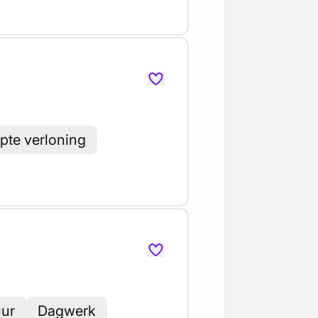
ipte verloning
uur
Dagwerk