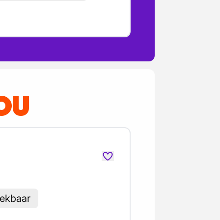
OU
eekbaar