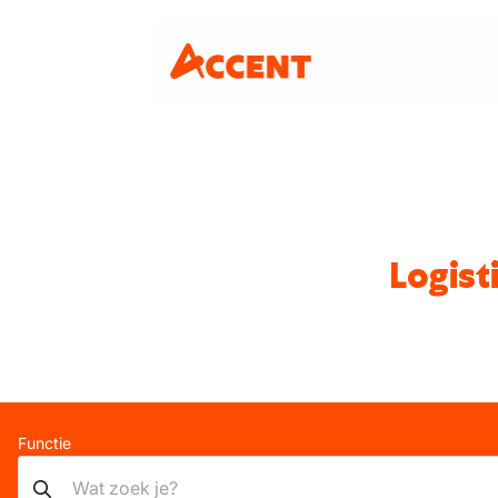
Logist
Functie