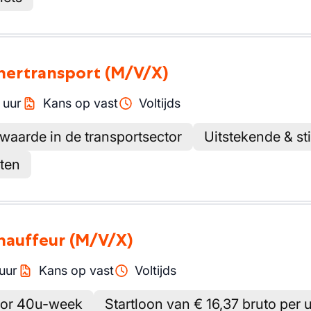
inertransport
(M/V/X)
/
uur
Kans op vast
Voltijds
waarde in de transportsector
Uitstekende & st
tten
chauffeur
(M/V/X)
uur
Kans op vast
Voltijds
door 40u-week
Startloon van € 16,37 bruto per 