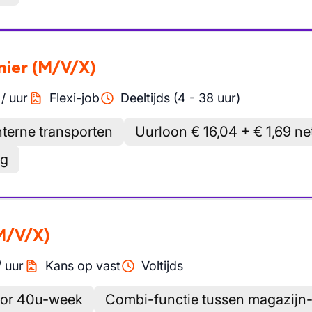
nier
(M/V/X)
/
uur
Flexi-job
Deeltijds (4 - 38 uur)
nterne transporten
Uurloon € 16,04 + € 1,69 n
ag
M/V/X)
/
uur
Kans op vast
Voltijds
door 40u-week
Combi-functie tussen magazijn-