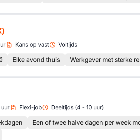
X)
ur
Kans op vast
Voltijds
ë
Elke avond thuis
Werkgever met sterke re
/
uur
Flexi-job
Deeltijds (4 - 10 uur)
eekdagen
Een of twee halve dagen per week mo