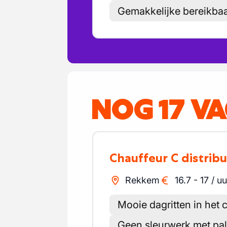
Gemakkelijke bereikbaa
NOG 17 V
Chauffeur C distribu
Rekkem
16.7
-
17
/
uu
Mooie dagritten in het 
Geen sleurwerk met pal