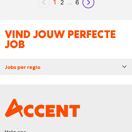
1
2
...
6
vorig
volgende
VIND JOUW PERFECTE
JOB
Jobs per regio