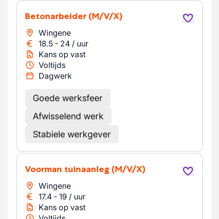
Betonarbeider
(M/V/X)
Wingene
18.5
-
24
/
uur
Kans op vast
Voltijds
Dagwerk
Goede werksfeer
Afwisselend werk
Stabiele werkgever
Voorman tuinaanleg
(M/V/X)
Wingene
17.4
-
19
/
uur
Kans op vast
Voltijds