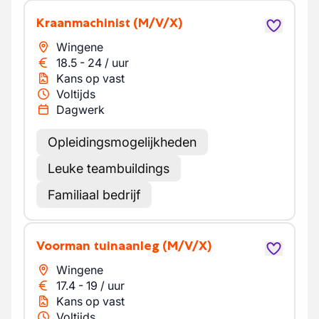
Kraanmachinist
(M/V/X)
Wingene
18.5
-
24
/
uur
Kans op vast
Voltijds
Dagwerk
Opleidingsmogelijkheden
Leuke teambuildings
Familiaal bedrijf
Voorman tuinaanleg
(M/V/X)
Wingene
17.4
-
19
/
uur
Kans op vast
Voltijds