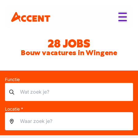
28 JOBS
Bouw vacatures in Wingene
Functie
Locatie *