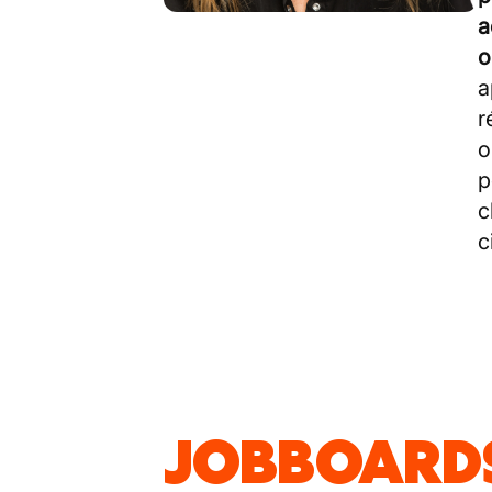
a
o
a
r
o
p
c
c
JOBBOARDS