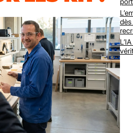
por
L’e
dès
rec
L’IA
vér