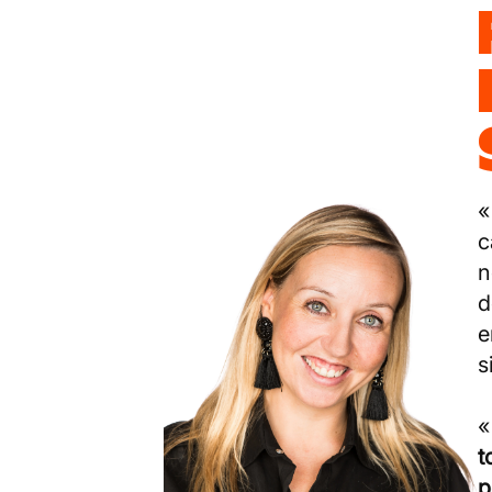
«
c
n
d
e
s
t
p