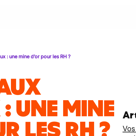
ux : une mine d’or pour les RH ?
EAUX
: UNE MINE
Art
R LES RH ?
Vos