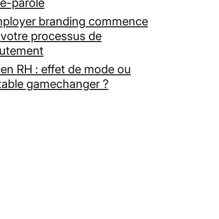
te-parole
mployer branding commence
 votre processus de
rutement
 en RH : effet de mode ou
itable gamechanger ?