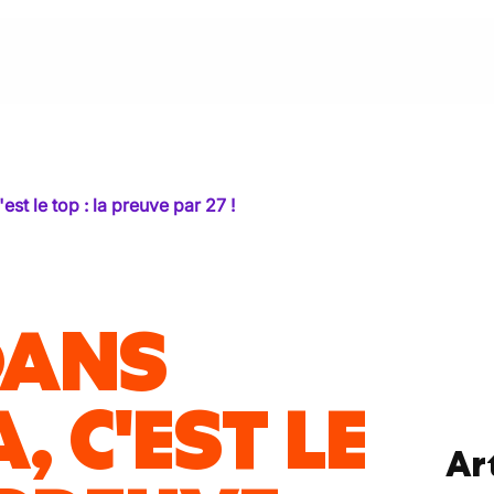
est le top : la preuve par 27 !
DANS
, C'EST LE
Art