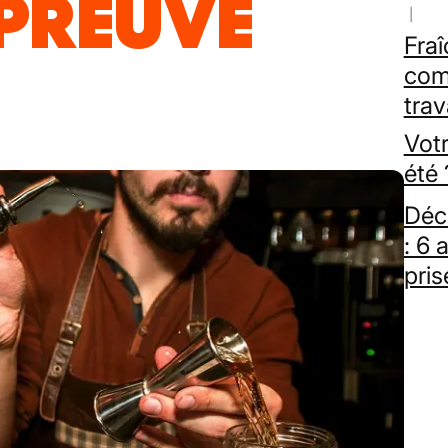
 PREUVE
Fra
com
trav
Vot
été 
Déc
: 6 
pris