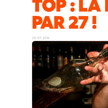
TOP : LA
PAR 27 !
20-07-2016