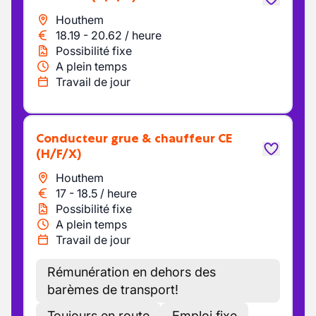
Houthem
18.19
-
20.62
/
heure
Possibilité fixe
A plein temps
Travail de jour
Conducteur grue & chauffeur CE
(H/F/X)
Houthem
17
-
18.5
/
heure
Possibilité fixe
A plein temps
Travail de jour
Rémunération en dehors des
barèmes de transport!
Toujours en route
Emploi fixe