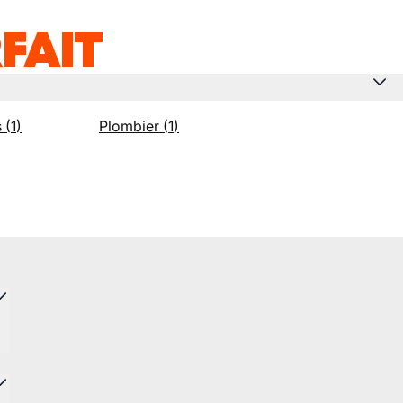
FAIT
s
(
1
)
Plombier
(
1
)