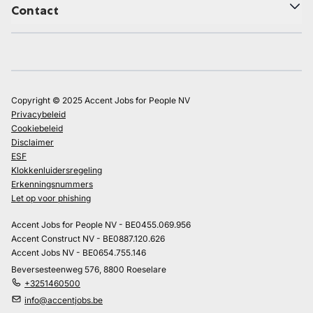
Contact
Copyright © 2025 Accent Jobs for People NV
Privacybeleid
Cookiebeleid
Disclaimer
ESF
Klokkenluidersregeling
Erkenningsnummers
Let op voor phishing
Accent Jobs for People NV - BE0455.069.956
Accent Construct NV - BE0887.120.626
Accent Jobs NV - BE0654.755.146
Beversesteenweg 576, 8800 Roeselare
+3251460500
info@accentjobs.be