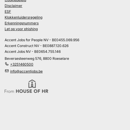
Disclaimer
ESF
Klokkenluidersregeling
Erkenningsnummers
Let op voor phishing
Accent Jobs for People NV - BE0455.069.956
Accent Construct NV - BE0887.120.626
Accent Jobs NV - BE0654.755.146
Beversesteenweg 576, 8800 Roeselare
+3251460500
info@accentjobs.be