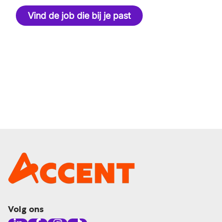
Vind de job die bij je past
Volg ons