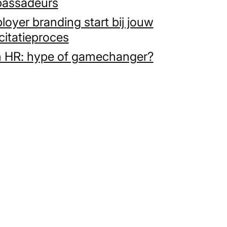
assadeurs
oyer branding start bij jouw
icitatieproces
in HR: hype of gamechanger?