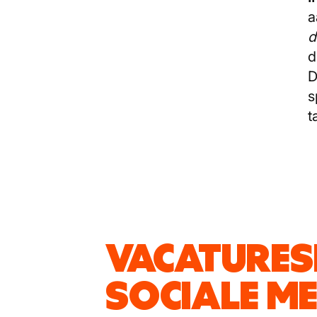
a
d
d
D
s
t
VACATURESI
SOCIALE ME