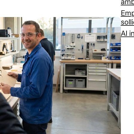
amb
Empl
soll
AI 