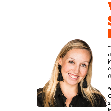
"
d
j
o
g
“
O
z
i